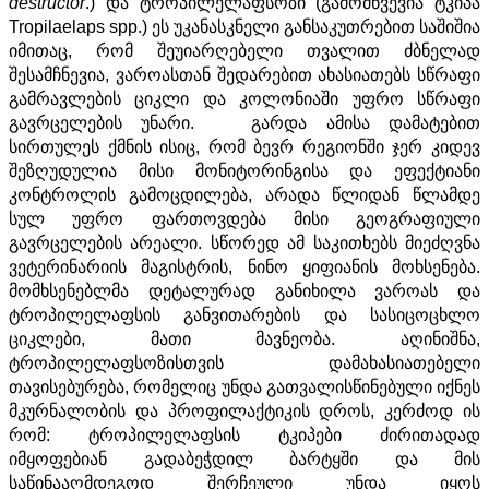
destructor
.) და ტროპილელაფსოზი (გამომწვევია ტკიპა
Tropilaelaps spp.) ეს უკანასკნელი განსაკუთრებით საშიშია
იმითაც, რომ შეუიარღებელი თვალით ძბნელად
შესამჩნევია, ვაროასთან შედარებით ახასიათებს სწრაფი
გამრავლების ციკლი და კოლონიაში უფრო სწრაფი
გავრცელების უნარი. გარდა ამისა დამატებით
სირთულეს ქმნის ისიც, რომ ბევრ რეგიონში ჯერ კიდევ
შეზღუდულია მისი მონიტორინგისა და ეფექტიანი
კონტროლის გამოცდილება, არადა წლიდან წლამდე
სულ უფრო ფართოვდება მისი გეოგრაფიული
გავრცელების არეალი. სწორედ ამ საკითხებს მიეძღვნა
ვეტერინარიის მაგისტრის, ნინო ყიფიანის მოხსენება.
მომხსენებლმა დეტალურად განიხილა ვაროას და
ტროპილელაფსის განვითარების და სასიცოცხლო
ციკლები, მათი მავნეობა. აღინიშნა,
ტროპილელაფსოზისთვის დამახასიათებელი
თავისებურება, რომელიც უნდა გათვალისწინებული იქნეს
მკურნალობის და პროფილაქტიკის დროს, კერძოდ ის
რომ: ტროპილელაფსის ტკიპები ძირითადად
იმყოფებიან გადაბეჭდილ ბარტყში და მის
საწინააღმდეგოდ შერჩეული უნდა იყოს