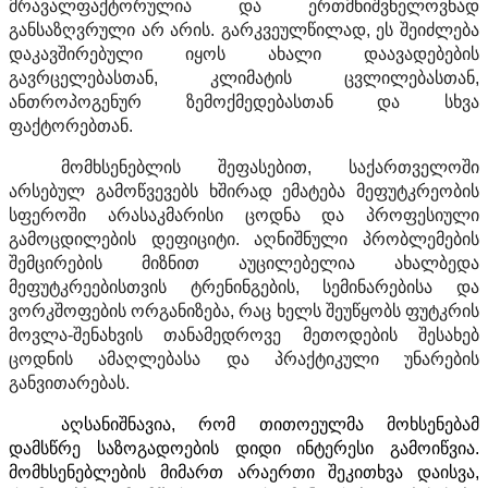
მრავალფაქტორულია
და
ერთმნიშვნელოვნად
განსაზღვრული
არ
არის
.
გარკვეულწილად
,
ეს
შეიძლება
დაკავშირებული
იყოს
ახალი
დაავადებების
გავრცელებასთან
,
კლიმატის
ცვლილებასთან
,
ანთროპოგენურ
ზემოქმედებასთან
და
სხვა
ფაქტორებთან
.
მომხსენებლის
შეფასებით
,
საქართველოში
არსებულ
გამოწვევებს
ხშირად
ემატება
მეფუტკრეობის
სფეროში
არასაკმარისი
ცოდნა
და
პროფესიული
გამოცდილების
დეფიციტი
.
აღნიშნული
პრობლემების
შემცირების
მიზნით
აუცილებელია
ახალბედა
მეფუტკრეებისთვის
ტრენინგების
,
სემინარებისა
და
ვორკშოფების
ორგანიზება
,
რაც
ხელს
შეუწყობს
ფუტკრის
მოვლა
-
შენახვის
თანამედროვე
მეთოდების
შესახებ
ცოდნის
ამაღლებასა
და
პრაქტიკული
უნარების
განვითარებას
.
აღსანიშნავია, რომ თითოეულმა მოხსენებამ
დამსწრე საზოგადოების დიდი ინტერესი გამოიწვია.
მომხსენებლების მიმართ არაერთი შეკითხვა დაისვა,